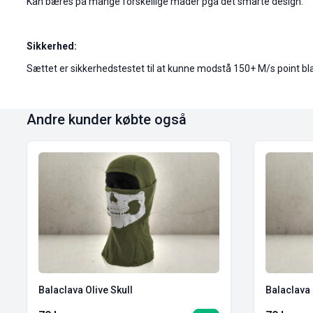
Kan bæres på mange forskellige måder pga det smarte design.
Sikkerhed:
Sættet er sikkerhedstestet til at kunne modstå 150+ M/s point bl
Andre kunder købte også
Balaclava Olive Skull
Balaclava 