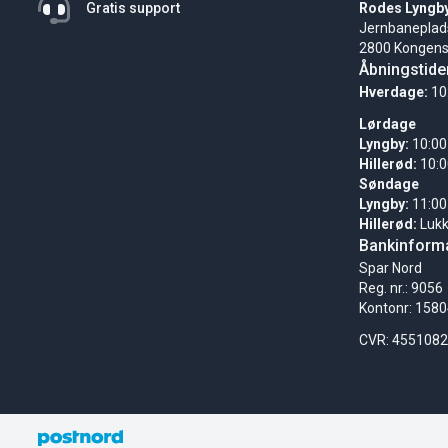
Gratis support
Rodes Lyngb
Jernbaneplad
2800 Kongens
Åbningstide
Hverdage:
10
Lørdage
Lyngby:
10:00
Hillerød:
10:0
Søndage
Lyngby:
11:00
Hillerød:
Luk
Bankinforma
Spar Nord
Reg. nr.: 9056
Kontonr: 158
CVR: 455108