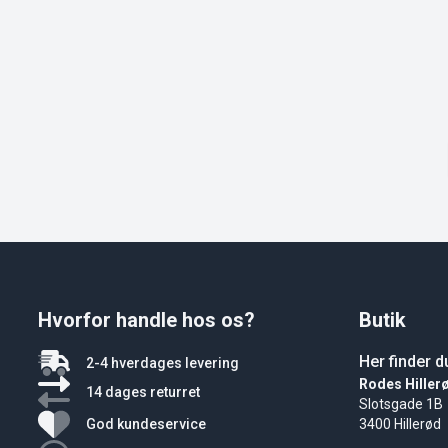
Hvorfor handle hos os?
Butik
Her finder d
2-4 hverdages levering
Rodes Hiller
14 dages returret
Slotsgade 1B
God kundeservice
3400 Hillerød