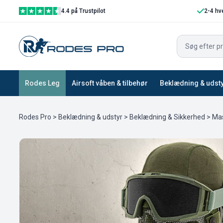
4.4 på Trustpilot
2-4 hv
Rodes Leg
Airsoft våben & tilbehør
Beklædning & udst
Rodes Pro
>
Beklædning & udstyr
>
Beklædning & Sikkerhed
>
Mas