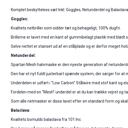
Komplet beskyttelses sæt Inkl. Goggles, Netunderdel og Balaclava
Goggles:
Kvalitets netbriller som sidder tæt og behageligt, 100% dugfri.
Brillerne er lavet med en kant af gummibelagt plastik med blødt
Selve nettet er stanset ud af en stålplade og er derfor meget hol
Netunderdel:
Spartan Mesh halvmaske er den nyeste generation af netunderd
Den har et nyt fuldt justerbart spænde system, der sørger for at 
Underdelen er udført i “Low Carbon” Stålwire med stof kant og ela
Fordelen med en “Mesh” underdel er at du kan trække vejret og ta
Som alle netmasker er disse lavet efter en standard form og skal t
Balaclava:
Kvalitets bomulds balaclava fra 101 Inc.