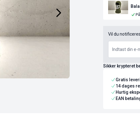
Bala
På
Vil du notificere
Sikker krypteret b
Gratis leve
14 dages re
Hurtig ekspe
EAN betaling