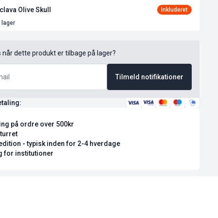
clava Olive Skull
 lager
s når dette produkt er tilbage på lager?
Tilmeld notifikationer
etaling:
ring på ordre over 500kr
turret
dition - typisk inden for 2-4 hverdage
 for institutioner