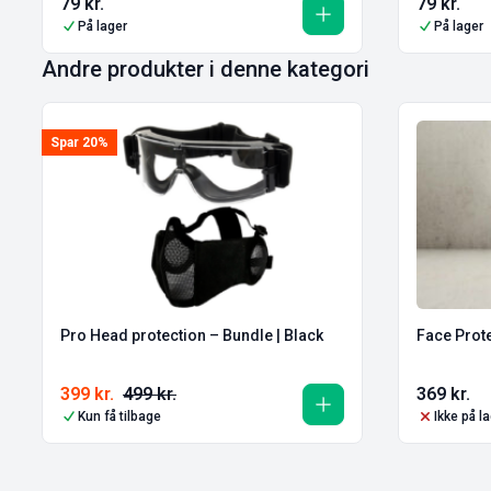
79
kr.
79
kr.
På lager
På lager
Andre produkter i denne kategori
Spar 20%
Pro Head protection – Bundle | Black
Face Prot
399
kr.
499
kr.
369
kr.
Kun få tilbage
Ikke på l