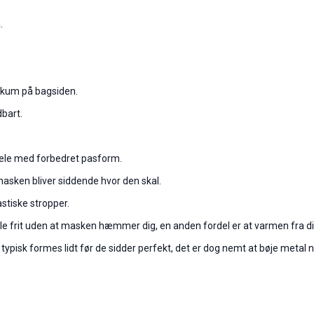
.
 skum på bagsiden.
dbart.
ele med forbedret pasform.
masken bliver siddende hvor den skal.
stiske stropper.
le frit uden at masken hæmmer dig, en anden fordel er at varmen fra di
ypisk formes lidt før de sidder perfekt, det er dog nemt at bøje metal ne