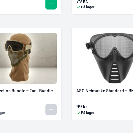
79
kr.
På lager
ection Bundle – Tan- Bundle
ASG Netmaske Standard – B
99
kr.
ager
På lager