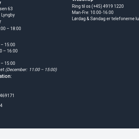
y
Ring til os (+45) 4919 1220
sen 63
Man-Fre: 10.00-16.00
 Lyngby
Lørdag & Søndag er telefonerne l
r
:00 – 18:00
 – 15:00
0 – 16:00
 – 15:00
ket
(December: 11:00 – 15:00)
tion:
0469171
24