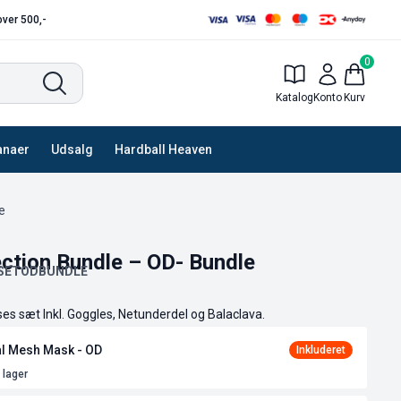
 over 500,-
0
Katalog
Konto
Kurv
anaer
Udsalg
Hardball Heaven
e
ction Bundle – OD- Bundle
SETODBUNDLE
es sæt Inkl. Goggles, Netunderdel og Balaclava.
l Mesh Mask - OD
 lager