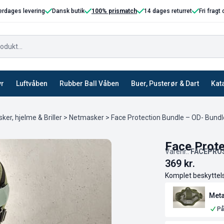
erdages levering
Dansk butik
100% prismatch
14 dages returret
Fri fragt
yr
Luftvåben
Rubber Ball Våben
Buer, Pusterør & Dart
Kat
ker, hjelme & Briller
>
Netmasker
> Face Protection Bundle – OD- Bundl
Face Prote
Varenr.:
FACEPRO
369
kr.
Komplet beskyttels
Meta
På