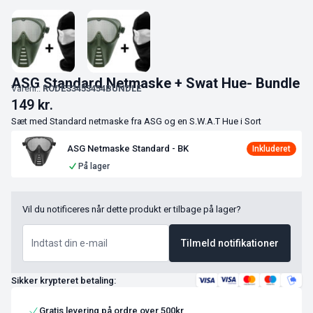
ASG Standard Netmaske + Swat Hue- Bundle
Varenr.:
RODES3453454BUNDLE
149
kr.
Sæt med Standard netmaske fra ASG og en S.W.A.T Hue i Sort
ASG Netmaske Standard - BK
På lager
Vil du notificeres når dette produkt er tilbage på lager?
Tilmeld notifikationer
Sikker krypteret betaling:
Gratis levering på ordre over 500kr