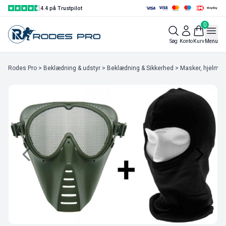
4.4 på Trustpilot
0
Søg
Konto
Kurv
Menu
Rodes Pro
>
Beklædning & udstyr
>
Beklædning & Sikkerhed
>
Masker, hjelme &