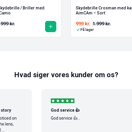
ydebrille / Briller med
Skydebrille Crosman med ka
 Camo
AimCAm – Sort
.999
kr.
999
kr.
1.999
kr.
På lager
Hvad siger vores kunder om os?
God service 👍
n
God service 👍...