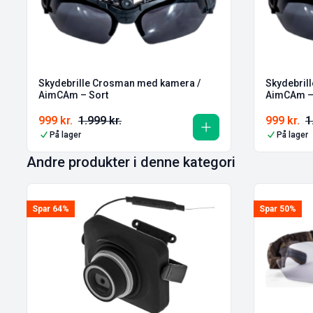
Skydebrille Crosman med kamera /
Skydebril
AimCAm – Sort
AimCAm –
999
kr.
1.999
kr.
999
kr.
1
På lager
På lager
Andre produkter i denne kategori
Spar 64%
Spar 50%