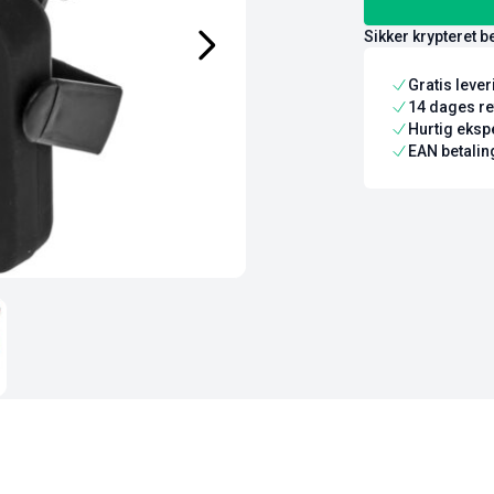
Sikker krypteret b
Gratis leve
14 dages re
Hurtig ekspe
EAN betaling