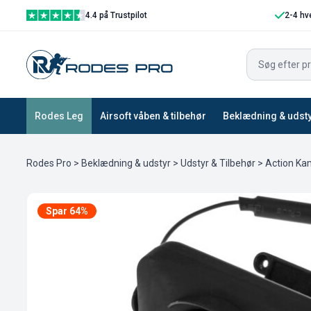
4.4 på Trustpilot
2-4 hv
Rodes Leg
Airsoft våben & tilbehør
Beklædning & udst
Rodes Pro
>
Beklædning & udstyr
>
Udstyr & Tilbehør
>
Action Ka
Spar 64%