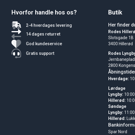
Hvorfor handle hos os?
Butik
Her finder d
2-4 hverdages levering
Rodes Hiller
14 dages returret
Slotsgade 1B
God kundeservice
3400 Hillerød
Gratis support
Rodes Lyngb
Jernbaneplad
2800 Kongens
Åbningstide
Hverdage:
10
Lørdage
Lyngby:
10:00
Hillerød:
10:0
Søndage
Lyngby:
11:00
Hillerød:
Luk
Bankinforma
Spar Nord