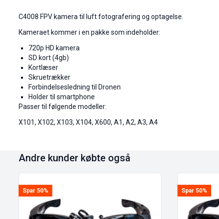
C4008 FPV kamera til luft fotografering og optagelse.
Kameraet kommer i en pakke som indeholder:
720p HD kamera
SD kort (4gb)
Kortlæser
Skruetrækker
Forbindelsesledning til Dronen
Holder til smartphone
Passer til følgende modeller:
X101, X102, X103, X104, X600, A1, A2, A3, A4
Andre kunder købte også
Spar 50%
Spar 50%