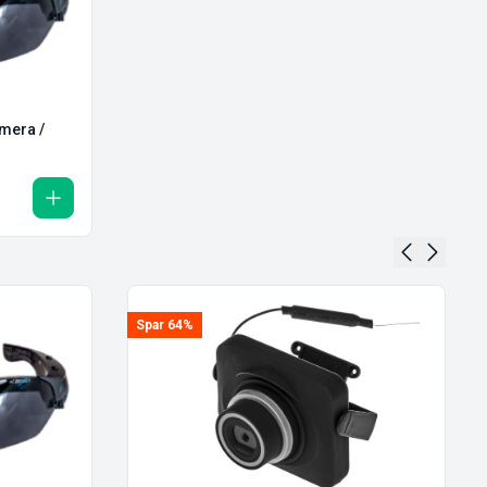
mera /
Spar 64%