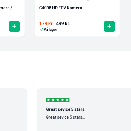
mera /
C4008 HD FPV Kamera
179
kr.
499
kr.
På lager
Great sevice 5 stars
Great sevice 5 stars...