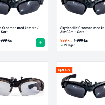
le Crosman med kamera /
Skydebrille Crosman med ka
 Sort
AimCAm – Sort
.999
kr.
999
kr.
1.999
kr.
På lager
Spar 50%