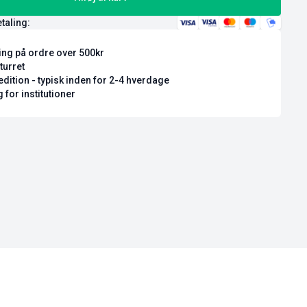
etaling:
ring på ordre over 500kr
turret
dition - typisk inden for 2-4 hverdage
 for institutioner