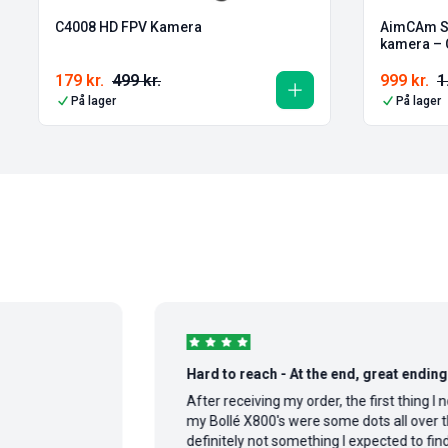
AimCAm Sk
C4008 HD FPV Kamera
kamera –
179
kr.
499
kr.
999
kr.
1
På lager
På lager
Hard to reach - At the end, great ending story
After receiving my order, the first thing I noticed o
my Bollé X800's were some dots all over the lens,
definitely not something I expected to find ...