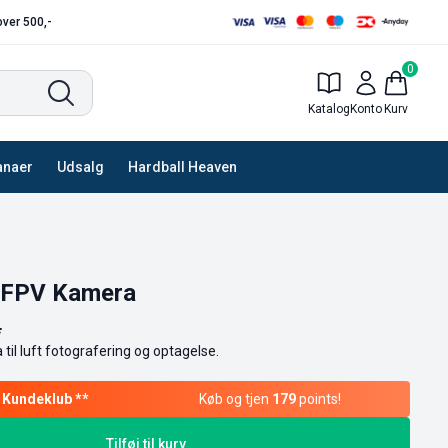
 over 500,-
0
Katalog
Konto
Kurv
anaer
Udsalg
Hardball Heaven
 FPV Kamera
.
il luft fotografering og optagelse.
Køb og tjen
179
points!
Tilføj til kurv