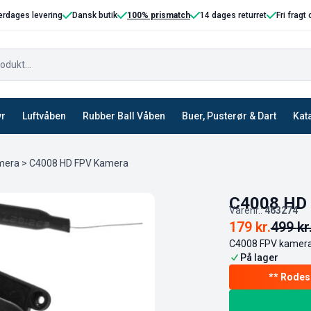
erdages levering
Dansk butik
100% prismatch
14 dages returret
Fri fragt
yr
Luftvåben
Rubber Ball Våben
Buer, Pusterør & Dart
Kat
mera
> C4008 HD FPV Kamera
C4008 HD
Varenr.:
463274
179
kr.
499
kr
C4008 FPV kamera t
På lager