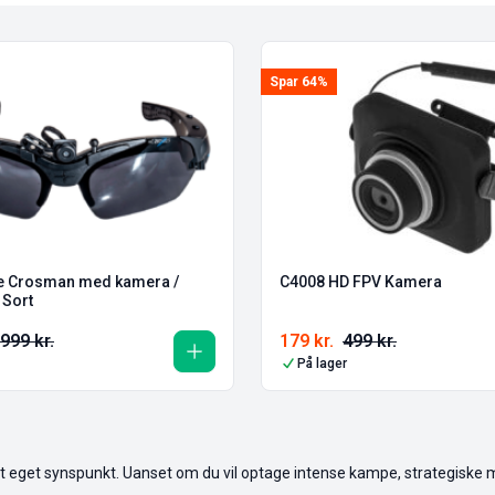
Spar 64%
le Crosman med kamera /
C4008 HD FPV Kamera
Sort
.999
kr.
179
kr.
499
kr.
På lager
a dit eget synspunkt. Uanset om du vil optage intense kampe, strategisk