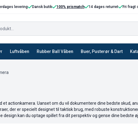
erdages levering
Dansk butik
100% prismatch
14 dages returret
Fri fragt
yr
Luftvåben
Rubber Ball Våben
Buer, Pusterør & Dart
Kat
mera
 med et actionkamera. Uanset om du vil dokumentere dine bedste skud, anal
r, der er specielt designet til taktisk brug, med robuste konstruktioner
design kan du optage spillet fra dit perspektiv og gense dine bedste øjeb