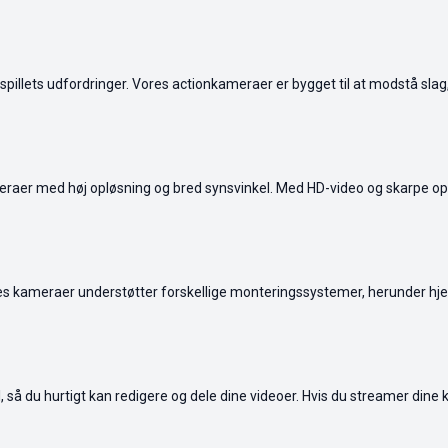
 spillets udfordringer. Vores actionkameraer er bygget til at modstå sla
 kameraer med høj opløsning og bred synsvinkel. Med HD-video og skarpe op
ores kameraer understøtter forskellige monteringssystemer, herunder h
å du hurtigt kan redigere og dele dine videoer. Hvis du streamer dine 