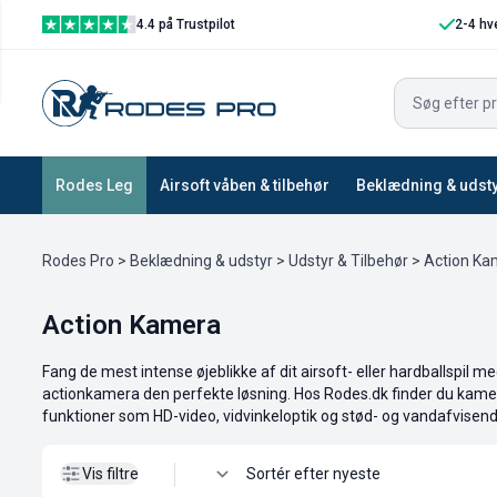
4.4 på Trustpilot
2-4 hv
Vis filtre
Rodes Leg
Airsoft våben & tilbehør
Beklædning & udst
Rodes Pro
>
Beklædning & udstyr
>
Udstyr & Tilbehør
> Action Ka
Action Kamera
Fang de mest intense øjeblikke af dit airsoft- eller hardballspil
actionkamera den perfekte løsning. Hos Rodes.dk finder du kamerae
funktioner som HD-video, vidvinkeloptik og stød- og vandafvisende 
Vis filtre