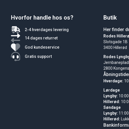
Hvorfor handle hos os?
Butik
Her finder d
2-4 hverdages levering
Rodes Hiller
14 dages returret
Slotsgade 1B
God kundeservice
3400 Hillerød
Gratis support
Rodes Lyngb
Jernbaneplad
2800 Kongens
Åbningstide
Hverdage:
10
Lørdage
Lyngby:
10:00
Hillerød:
10:0
Søndage
Lyngby:
11:00
Hillerød:
Luk
Bankinforma