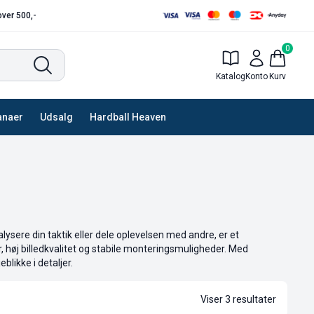
 over 500,-
0
Katalog
Konto
Kurv
anaer
Udsalg
Hardball Heaven
ysere din taktik eller dele oplevelsen med andre, er et
, høj billedkvalitet og stabile monteringsmuligheder. Med
likke i detaljer.
Viser 3 resultater