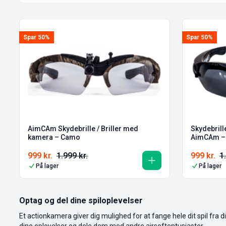
Spar 50%
Spar 50%
AimCAm Skydebrille / Briller med
Skydebril
kamera – Camo
AimCAm – 
999
kr.
1.999
kr.
999
kr.
1
På lager
På lager
Optag og del dine spiloplevelser
Et actionkamera giver dig mulighed for at fange hele dit spil fr
dine oplevelser og dele dem med andre airsoftentusiaster.