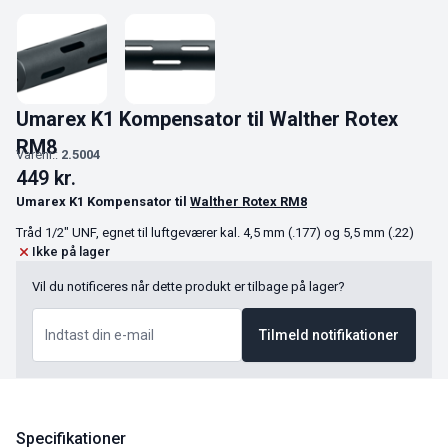
Umarex K1 Kompensator til Walther Rotex
RM8
Varenr.:
2.5004
449
kr.
Umarex K1 Kompensator til
Walther Rotex RM8
Tråd 1/2″ UNF, egnet til luftgeværer kal. 4,5 mm (.177) og 5,5 mm (.22)
Ikke på lager
Vil du notificeres når dette produkt er tilbage på lager?
Tilmeld notifikationer
Specifikationer