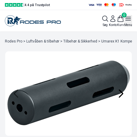
4.4 på Trustpilot
0
Søg
Konto
Kurv
Menu
Rodes Pro
>
Luftvåben & tilbehør
>
Tilbehør & Sikkerhed
> Umarex K1 Kompensat