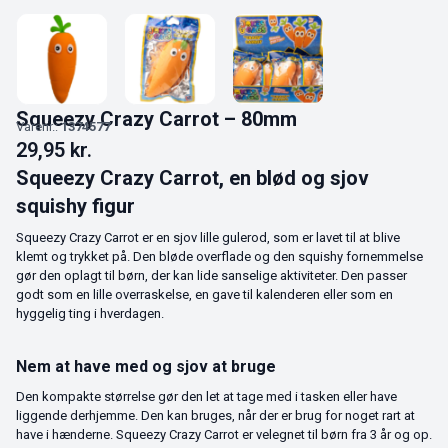
Squeezy Crazy Carrot – 80mm
Varenr.:
1374577
29,95
kr.
Squeezy Crazy Carrot, en blød og sjov
squishy figur
Squeezy Crazy Carrot er en sjov lille gulerod, som er lavet til at blive
klemt og trykket på. Den bløde overflade og den squishy fornemmelse
gør den oplagt til børn, der kan lide sanselige aktiviteter. Den passer
godt som en lille overraskelse, en gave til kalenderen eller som en
hyggelig ting i hverdagen.
Nem at have med og sjov at bruge
Den kompakte størrelse gør den let at tage med i tasken eller have
liggende derhjemme. Den kan bruges, når der er brug for noget rart at
have i hænderne. Squeezy Crazy Carrot er velegnet til børn fra 3 år og op.