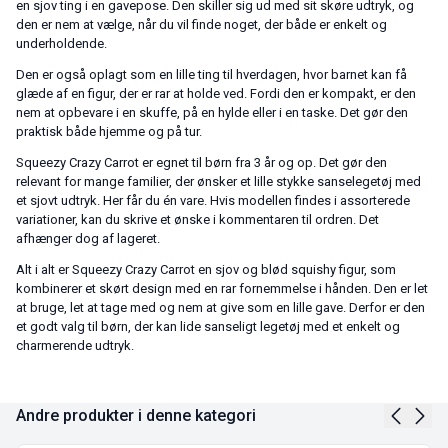
en sjov ting i en gavepose. Den skiller sig ud med sit skøre udtryk, og
den er nem at vælge, når du vil finde noget, der både er enkelt og
underholdende.
Den er også oplagt som en lille ting til hverdagen, hvor barnet kan få
glæde af en figur, der er rar at holde ved. Fordi den er kompakt, er den
nem at opbevare i en skuffe, på en hylde eller i en taske. Det gør den
praktisk både hjemme og på tur.
Squeezy Crazy Carrot er egnet til børn fra 3 år og op. Det gør den
relevant for mange familier, der ønsker et lille stykke sanselegetøj med
et sjovt udtryk. Her får du én vare. Hvis modellen findes i assorterede
variationer, kan du skrive et ønske i kommentaren til ordren. Det
afhænger dog af lageret.
Alt i alt er Squeezy Crazy Carrot en sjov og blød squishy figur, som
kombinerer et skørt design med en rar fornemmelse i hånden. Den er let
at bruge, let at tage med og nem at give som en lille gave. Derfor er den
et godt valg til børn, der kan lide sanseligt legetøj med et enkelt og
charmerende udtryk.
Andre produkter i denne kategori