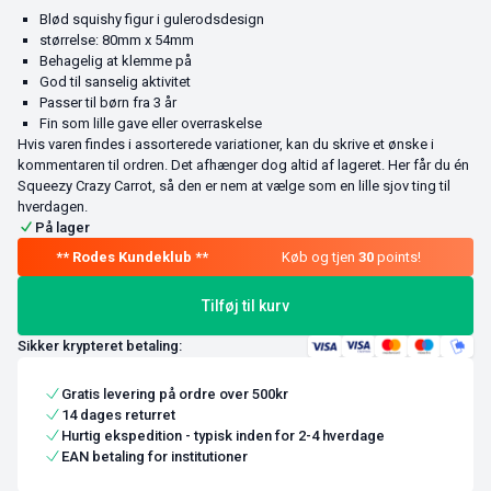
Blød squishy figur i gulerodsdesign
størrelse: 80mm x 54mm
Behagelig at klemme på
God til sanselig aktivitet
Passer til børn fra 3 år
Fin som lille gave eller overraskelse
Hvis varen findes i assorterede variationer, kan du skrive et ønske i
kommentaren til ordren. Det afhænger dog altid af lageret. Her får du én
Squeezy Crazy Carrot, så den er nem at vælge som en lille sjov ting til
hverdagen.
På lager
Køb og tjen
30
points!
Tilføj til kurv
Sikker krypteret betaling:
Gratis levering på ordre over 500kr
14 dages returret
Hurtig ekspedition - typisk inden for 2-4 hverdage
EAN betaling for institutioner