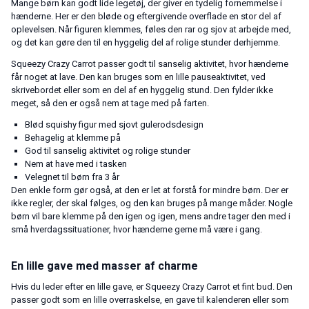
Mange børn kan godt lide legetøj, der giver en tydelig fornemmelse i
hænderne. Her er den bløde og eftergivende overflade en stor del af
oplevelsen. Når figuren klemmes, føles den rar og sjov at arbejde med,
og det kan gøre den til en hyggelig del af rolige stunder derhjemme.
Squeezy Crazy Carrot passer godt til sanselig aktivitet, hvor hænderne
får noget at lave. Den kan bruges som en lille pauseaktivitet, ved
skrivebordet eller som en del af en hyggelig stund. Den fylder ikke
meget, så den er også nem at tage med på farten.
Blød squishy figur med sjovt gulerodsdesign
Behagelig at klemme på
God til sanselig aktivitet og rolige stunder
Nem at have med i tasken
Velegnet til børn fra 3 år
Den enkle form gør også, at den er let at forstå for mindre børn. Der er
ikke regler, der skal følges, og den kan bruges på mange måder. Nogle
børn vil bare klemme på den igen og igen, mens andre tager den med i
små hverdagssituationer, hvor hænderne gerne må være i gang.
En lille gave med masser af charme
Hvis du leder efter en lille gave, er Squeezy Crazy Carrot et fint bud. Den
passer godt som en lille overraskelse, en gave til kalenderen eller som