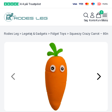
4.4 på Trustpilot
0
Søg
Konto
Kurv
Menu
Rodes Leg
>
Legetøj & Gadgets
>
Fidget Toys
> Squeezy Crazy Carrot – 80mm