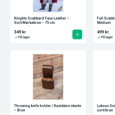
Knights Scabbard Faux Leather –
Full Scabb
Sort/Mørkebrun – 75 cm
Medium
349
kr.
499
kr.
På lager
På lager
Throwing knife holder / Kastekniv skede
Luksus Sv
– Brun
sort/brun