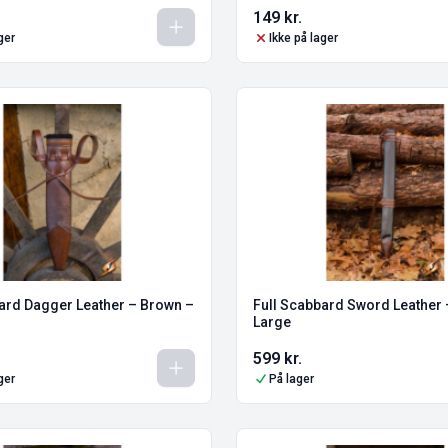
149
kr.
ger
Ikke på lager
ard Dagger Leather – Brown –
Full Scabbard Sword Leather 
Large
599
kr.
ger
På lager