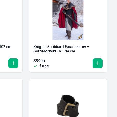
 102 cm
Knights Scabbard Faux Leather –
Sort/Mørkebrun – 94 cm
399
kr.
På lager