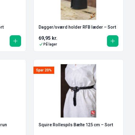
rt
Dagger/sværd holder RFB læder – Sort
69,95
kr.
På lager
Spar 20%
Brun
Squire Rollespils Bælte 125 cm – Sort