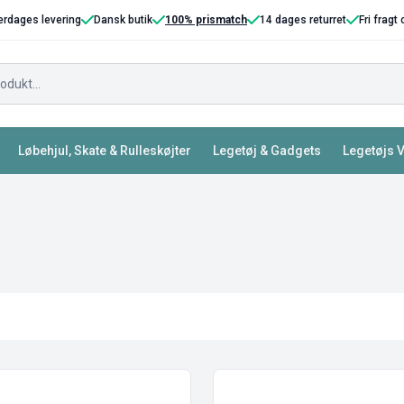
erdages levering
Dansk butik
100% prismatch
14 dages returret
Fri fragt
Løbehjul, Skate & Rulleskøjter
Legetøj & Gadgets
Legetøjs 