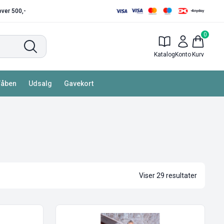
 over 500,-
0
Katalog
Konto
Kurv
Våben
Udsalg
Gavekort
Viser 29 resultater