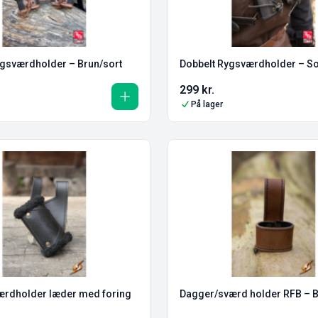
ygsværdholder – Brun/sort
Dobbelt Rygsværdholder – So
299
kr.
På lager
ærdholder læder med foring
Dagger/sværd holder RFB – 