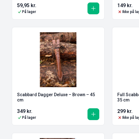
59,95
kr.
149
kr.
På lager
Ikke på la
Scabbard Dagger Deluxe – Brown – 45
Full Scabb
cm
35 cm
349
kr.
299
kr.
På lager
Ikke på la