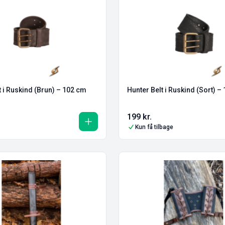
t i Ruskind (Brun) – 102 cm
Hunter Belt i Ruskind (Sort) –
199
kr.
Kun få tilbage