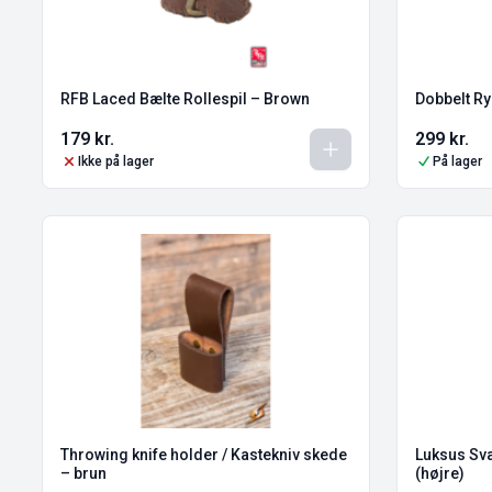
RFB Laced Bælte Rollespil – Brown
Dobbelt R
179
kr.
299
kr.
Ikke på lager
På lager
Throwing knife holder / Kastekniv skede
Luksus Sv
– brun
(højre)