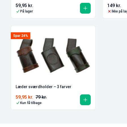
59,95
kr.
149
kr.
På lager
Ikke på la
Spar 24%
Læder sværdholder – 3 farver
59,95
kr.
79
kr.
Kun få tilbage