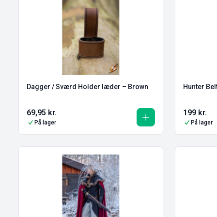
Dagger / Sværd Holder læder – Brown
Hunter Bel
69,95
kr.
199
kr.
På lager
På lager