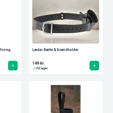
foring
Læder Bælte & Sværdholder
149
kr.
På lager