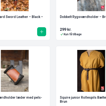
ard Sword Leather – Black –
Dobbelt Rygsværdholder – B
299
kr.
Kun få tilbage
ærdholder læder med pels-
Squire junior Rollespils Bælt
Brun