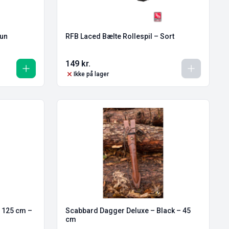
run
RFB Laced Bælte Rollespil – Sort
149
kr.
Ikke på lager
e 125 cm –
Scabbard Dagger Deluxe – Black – 45
cm