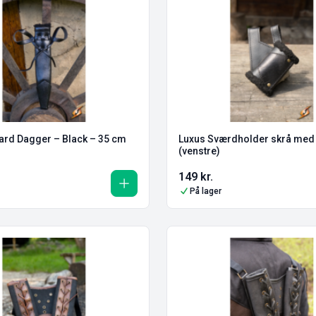
ard Dagger – Black – 35 cm
Luxus Sværdholder skrå med 
(venstre)
149
kr.
På lager