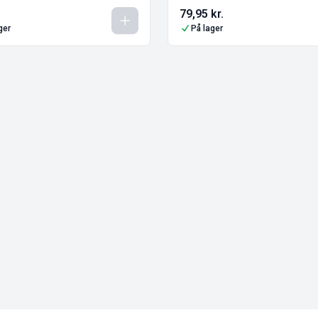
79,95
kr.
ger
På lager