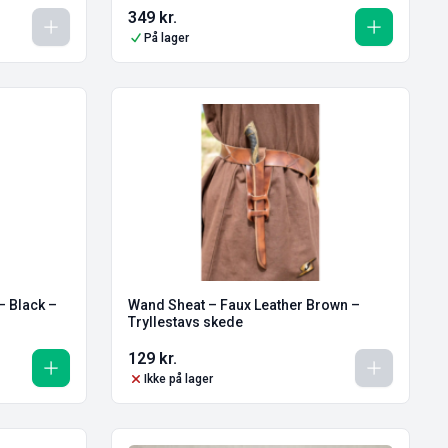
349
kr.
På lager
– Black –
Wand Sheat – Faux Leather Brown –
Tryllestavs skede
129
kr.
Ikke på lager