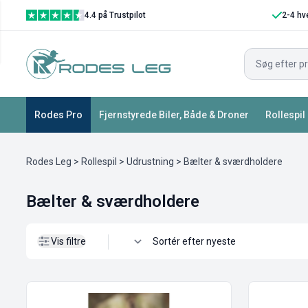
4.4 på Trustpilot
2-4 hv
Vis filtre
Rodes Pro
Fjernstyrede Biler, Både & Droner
Rollespil
Rodes Leg
>
Rollespil
>
Udrustning
> Bælter & sværdholdere
Bælter & sværdholdere
Vis filtre