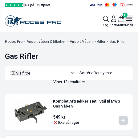
4.4 på Trustpilot
0
Vis filtre
Søg
Konto
Kurv
Menu
Rodes Pro
>
Airsoft våben & tilbehør
>
Airsoft Våben
>
Rifler
> Gas Rifler
Gas Rifler
Vis filtre
Viser 12 resultater
Komplet Aftrækker sæt i Stål til MWS
Gas Våben
549
kr.
Ikke på lager