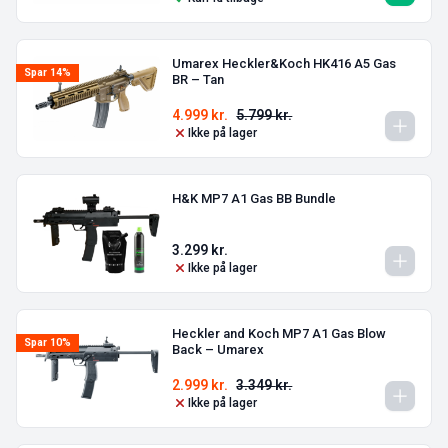
Umarex Heckler&Koch HK416 A5 Gas
Spar 14%
BR – Tan
4.999
kr.
5.799
kr.
Ikke på lager
H&K MP7 A1 Gas BB Bundle
3.299
kr.
Ikke på lager
Heckler and Koch MP7 A1 Gas Blow
Spar 10%
Back – Umarex
2.999
kr.
3.349
kr.
Ikke på lager