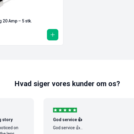
g 20 Amp – 5 stk.
Hvad siger vores kunder om os?
y
God service 👍
ed on
God service 👍...
ns,