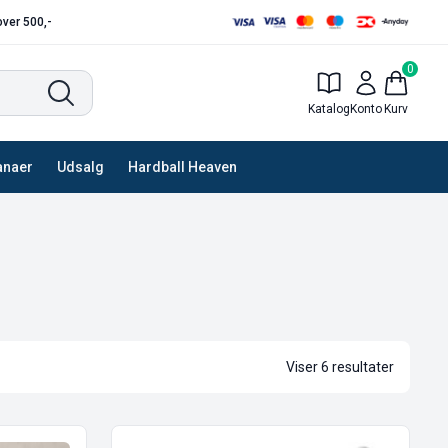
 over 500,-
0
Katalog
Konto
Kurv
anaer
Udsalg
Hardball Heaven
Viser 6 resultater