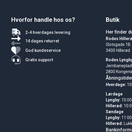
Hvorfor handle hos os?
Butik
Her finder d
2-4 hverdages levering
Rodes Hiller
14 dages returret
Slotsgade 1B
God kundeservice
3400 Hillerød
Gratis support
Rodes Lyngb
Jernbaneplad
2800 Kongens
Åbningstide
Hverdage:
10
Lørdage
Lyngby:
10:00
Hillerød:
10:0
Søndage
Lyngby:
11:00
Hillerød:
Luk
Bankinforma