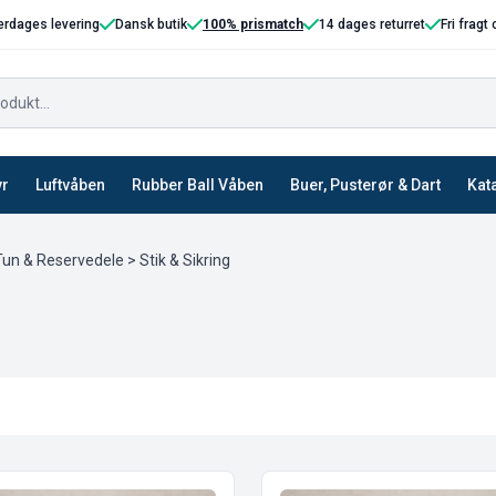
erdages levering
Dansk butik
100% prismatch
14 dages returret
Fri fragt
yr
Luftvåben
Rubber Ball Våben
Buer, Pusterør & Dart
Kat
un & Reservedele
> Stik & Sikring