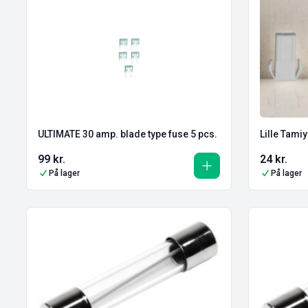
ULTIMATE 30 amp. blade type fuse 5 pcs.
Lille Tamiy
99
kr.
24
kr.
På lager
På lager