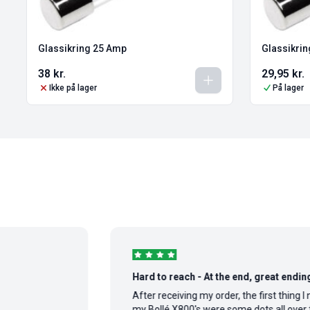
Glassikring 25 Amp
Glassikrin
38
kr.
29,95
kr.
Ikke på lager
På lager
Hard to reach - At the end, great ending stor
After receiving my order, the first thing I notic
my Bollé X800's were some dots all over the le