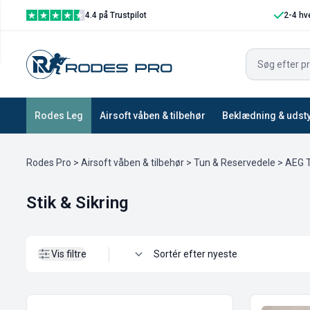
4.4 på Trustpilot
2-4 hv
Vis filtre
Rodes Leg
Airsoft våben & tilbehør
Beklædning & udst
Rodes Pro
>
Airsoft våben & tilbehør
>
Tun & Reservedele
>
AEG T
Stik & Sikring
Vis filtre