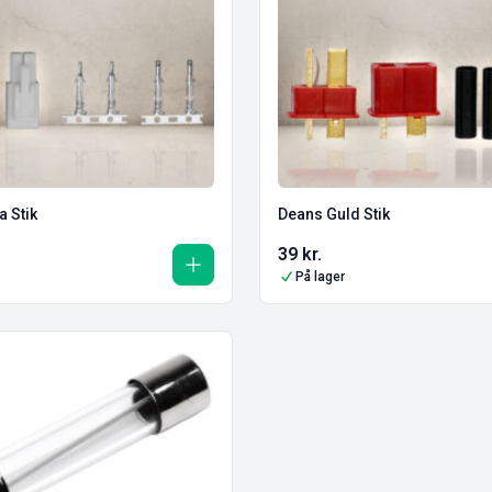
a Stik
Deans Guld Stik
39
kr.
På lager