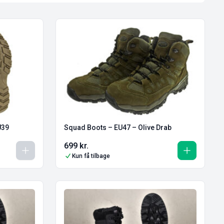
U39
Squad Boots – EU47 – Olive Drab
699
kr.
Kun få tilbage