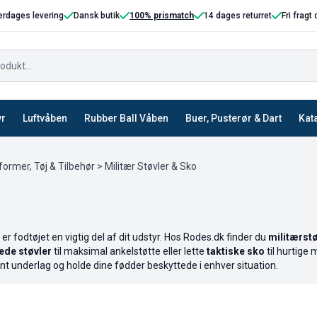
erdages levering
Dansk butik
100% prismatch
14 dages returret
Fri fragt
yr
Luftvåben
Rubber Ball Våben
Buer, Pusterør & Dart
Kat
former, Tøj & Tilbehør
> Militær Støvler & Sko
 er fodtøjet en vigtig del af dit udstyr. Hos Rodes.dk finder du
militærstø
ede støvler
til maksimal ankelstøtte eller lette
taktiske sko
til hurtige 
vnt underlag og holde dine fødder beskyttede i enhver situation.