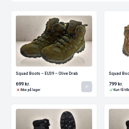
Squad Boots – EU39 – Olive Drab
Squad Boo
699
kr.
799
kr.
Ikke på lager
Kun få ti