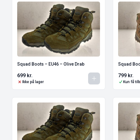
Squad Boots – EU46 – Olive Drab
Squad Boo
699
kr.
799
kr.
Ikke på lager
Kun få ti