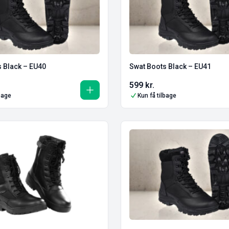
 Black – EU40
Swat Boots Black – EU41
599
kr.
lbage
Kun få tilbage