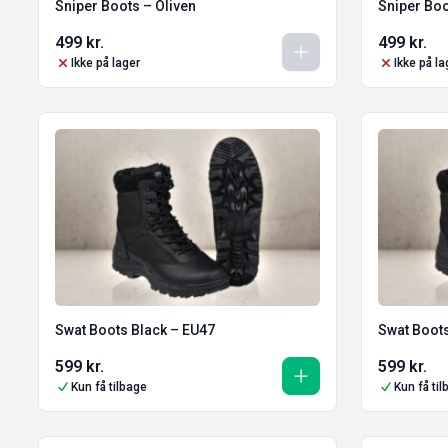
Sniper Boots – Oliven
Sniper Boo
499
kr.
499
kr.
Ikke på lager
Ikke på la
Swat Boots Black – EU47
Swat Boots
599
kr.
599
kr.
Kun få tilbage
Kun få ti