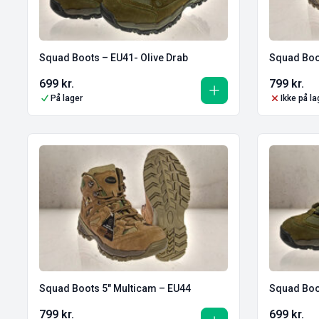
Squad Boots – EU41- Olive Drab
Squad Boo
699
kr.
799
kr.
På lager
Ikke på la
Squad Boots 5″ Multicam – EU44
Squad Boot
799
kr.
699
kr.