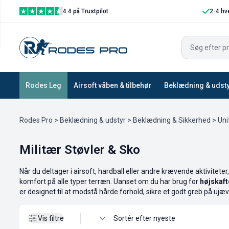
4.4 på Trustpilot
2-4 hv
Vis filtre
Rodes Leg
Airsoft våben & tilbehør
Beklædning & udst
Rodes Pro
>
Beklædning & udstyr
>
Beklædning & Sikkerhed
>
Uni
Militær Støvler & Sko
Når du deltager i airsoft, hardball eller andre krævende aktiviteter,
komfort på alle typer terræn. Uanset om du har brug for
højskaft
er designet til at modstå hårde forhold, sikre et godt greb på ujæ
Vis filtre