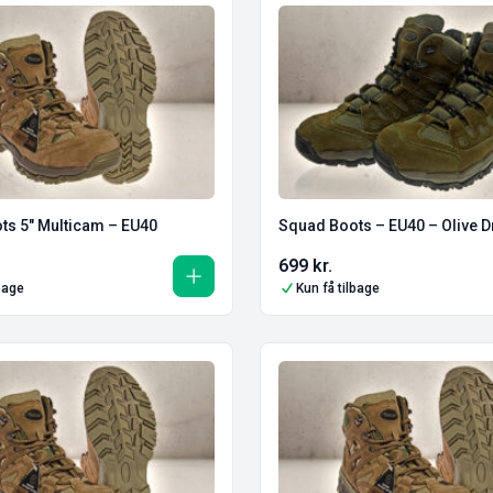
ts 5″ Multicam – EU40
Squad Boots – EU40 – Olive D
699
kr.
lbage
Kun få tilbage