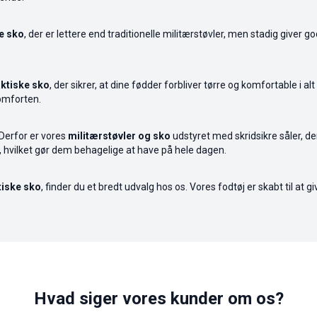
e sko
, der er lettere end traditionelle militærstøvler, men stadig giver g
ktiske sko
, der sikrer, at dine fødder forbliver tørre og komfortable i 
omforten.
Derfor er vores
militærstøvler og sko
udstyret med skridsikre såler, der
 hvilket gør dem behagelige at have på hele dagen.
ktiske sko
, finder du et bredt udvalg hos os. Vores fodtøj er skabt til at
Hvad siger vores kunder om os?