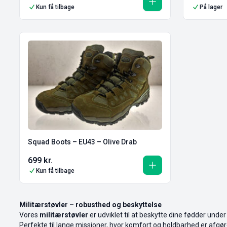
Kun få tilbage
På lager
Squad Boots – EU43 – Olive Drab
699
kr.
Kun få tilbage
Militærstøvler – robusthed og beskyttelse
Vores
militærstøvler
er udviklet til at beskytte dine fødder unde
Perfekte til lange missioner, hvor komfort og holdbarhed er afgø