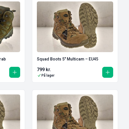
rab
Squad Boots 5″ Multicam – EU45
799
kr.
På lager