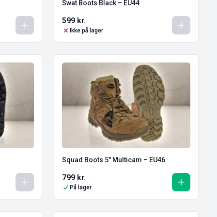
Swat Boots Black – EU44
599
kr.
Ikke på lager
Squad Boots 5″ Multicam – EU46
799
kr.
På lager