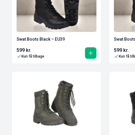
Swat Boots Black – EU39
Swat Boots
599
kr.
599
kr.
Kun få tilbage
Kun få ti