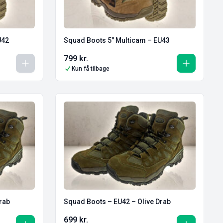
U42
Squad Boots 5″ Multicam – EU43
799
kr.
Kun få tilbage
 Drab
Squad Boots – EU42 – Olive Drab
699
kr.