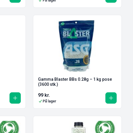
På lager
g
Gamma Blaster BBs 0.28g – 1 kg pose
(3600 stk.)
99
kr.
På lager