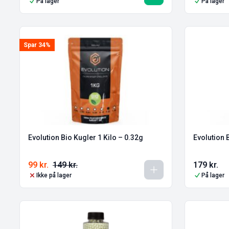
På lager
På lager
Spar 34%
Evolution Bio Kugler 1 Kilo – 0.32g
Evolution 
99
kr.
149
kr.
179
kr.
Ikke på lager
På lager