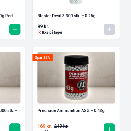
20g Red
Blaster Devil 3.300 stk. – 0.25g
99
kr.
Ikke på lager
Spar 32%
00 stk. –
Precision Ammunition ASG – 0.43g
169
kr.
249
kr.