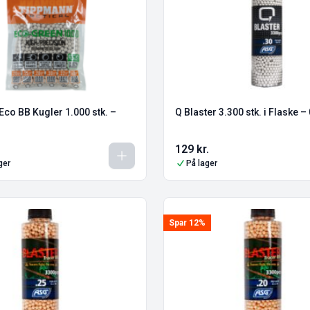
co BB Kugler 1.000 stk. –
Q Blaster 3.300 stk. i Flaske 
129
kr.
ger
På lager
Spar 12%