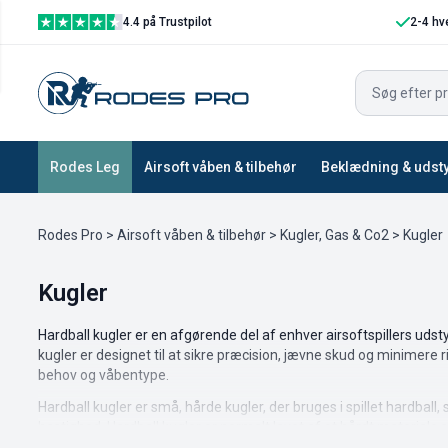
4.4 på Trustpilot
2-4 hv
Vis filtre
Rodes Leg
Airsoft våben & tilbehør
Beklædning & udst
Rodes Pro
>
Airsoft våben & tilbehør
>
Kugler, Gas & Co2
> Kugler
Kugler
Hardball kugler er en afgørende del af enhver airsoftspillers udstyr. 
kugler er designet til at sikre præcision, jævne skud og minimere r
behov og våbentype.
Hardball kugler er små, hårde kugler, der bruges i spillet hardbal
hastighed. Hardball kugler er normalt lavet af et hårdt materiale s