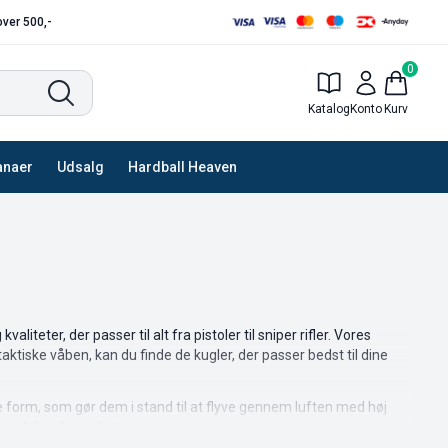
 over 500,-
0
Katalog
Konto
Kurv
anaer
Udsalg
Hardball Heaven
iteter, der passer til alt fra pistoler til sniper rifler. Vores
taktiske våben, kan du finde de kugler, der passer bedst til dine
te form, som gør dem i stand til at flyve gennem luften med høj
 slid under spillet.