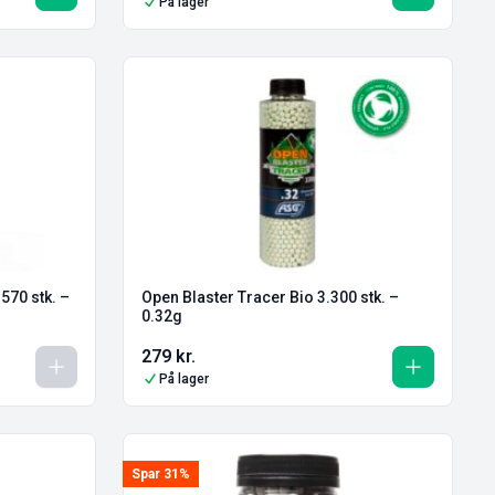
På lager
.570 stk. –
Open Blaster Tracer Bio 3.300 stk. –
0.32g
279
kr.
På lager
Spar 31%