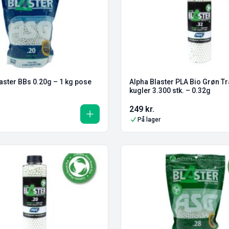
ster BBs 0.20g – 1 kg pose
Alpha Blaster PLA Bio Grøn T
kugler 3.300 stk. – 0.32g
249
kr.
På lager