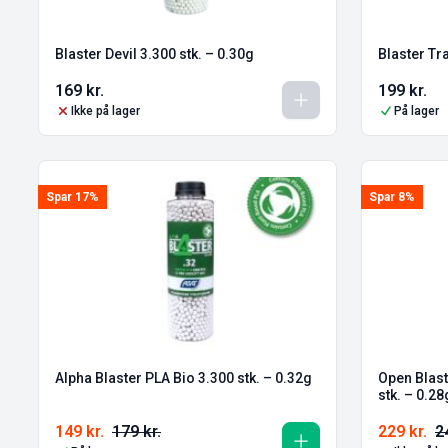
Blaster Devil 3.300 stk. – 0.30g
Blaster Tr
169
kr.
199
kr.
Ikke på lager
På lager
Spar 17%
Spar 8%
Alpha Blaster PLA Bio 3.300 stk. – 0.32g
Open Blast
stk. – 
149
kr.
179
kr.
229
kr.
2