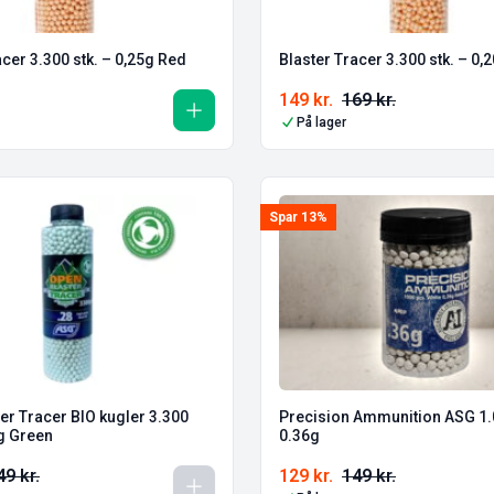
acer 3.300 stk. – 0,25g Red
Blaster Tracer 3.300 stk. – 0,
149
kr.
169
kr.
På lager
Spar 13%
er Tracer BIO kugler 3.300
Precision Ammunition ASG 1.0
0.28g Green
0.36g
49
kr.
129
kr.
149
kr.