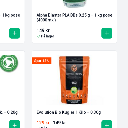
– 1 kg pose
Alpha Blaster PLA BBs 0.25 g – 1 kg pose
(4000 stk.)
149
kr.
På lager
Spar 13%
k. – 0.20g
Evolution Bio Kugler 1 Kilo – 0.30g
129
kr.
149
kr.