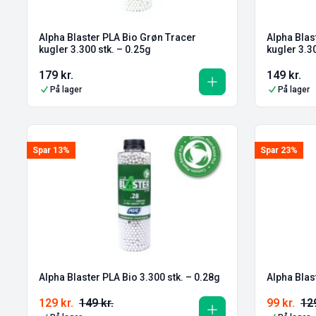
Alpha Blaster PLA Bio Grøn Tracer
Alpha Blas
kugler 3.300 stk. – 0.25g
kugler 3.30
179
kr.
149
kr.
På lager
På lager
Spar 13%
Spar 23%
Alpha Blaster PLA Bio 3.300 stk. – 0.28g
Alpha Blas
129
kr.
149
kr.
99
kr.
12