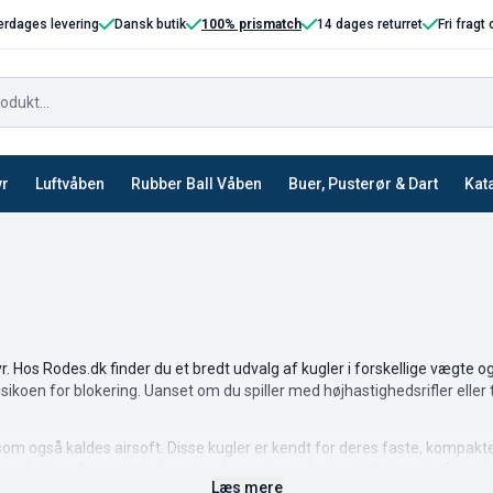
erdages levering
Dansk butik
100% prismatch
14 dages returret
Fri fragt
yr
Luftvåben
Rubber Ball Våben
Buer, Pusterør & Dart
Kat
Hos Rodes.dk finder du et bredt udvalg af kugler i forskellige vægte og kval
isikoen for blokering. Uanset om du spiller med højhastighedsrifler eller 
l, som også kaldes airsoft. Disse kugler er kendt for deres faste, kompak
om læder eller syntetisk materiale, og de er designet til at modstå stød og
Læs mere