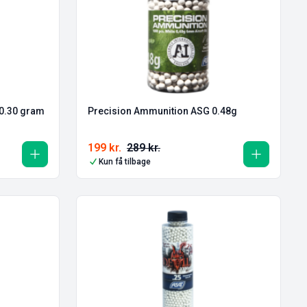
– 0.30 gram
Precision Ammunition ASG 0.48g
199
kr.
289
kr.
Kun få tilbage