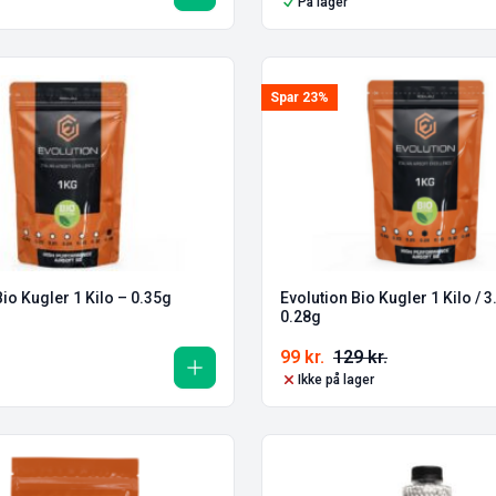
På lager
Spar 23%
Bio Kugler 1 Kilo – 0.35g
Evolution Bio Kugler 1 Kilo / 3
0.28g
99
kr.
129
kr.
Ikke på lager