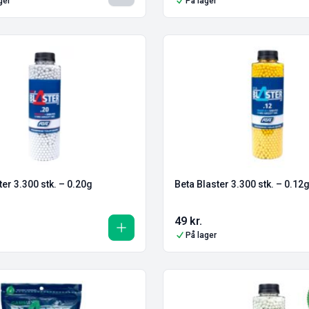
ger
På lager
ter 3.300 stk. – 0.20g
Beta Blaster 3.300 stk. – 0.12
49
kr.
På lager